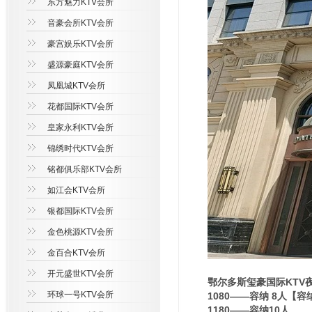
东方魅力KTV会所
音豪会所KTV会所
豪宫娱乐KTV会所
盛源豪庭KTV会所
凤凰城KTV会所
花都国际KTV会所
皇家永利KTV会所
锦绣时代KTV会所
铭都俱乐部KTV会所
如江会KTV会所
银都国际KTV会所
金色桃源KTV会所
金百合KTV会所
开元盛世KTV会所
鄂尔多斯玺豪国际KTV
环球一号KTV会所
1080——容纳 8人【
1180——容纳10人