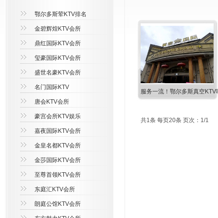
鄂尔多斯荤KTV排名
金碧辉煌KTV会所
鼎红国际KTV会所
玺豪国际KTV会所
盛世名豪KTV会所
名门国际KTV
服务一流！鄂尔多斯真空KTV
唐会KTV会所
豪宫会所KTV娱乐
共1条 每页20条 页次：1/1
嘉夜国际KTV会所
金皇名都KTV会所
金莎国际KTV会所
至尊首领KTV会所
东庭汇KTV会所
朗庭公馆KTV会所