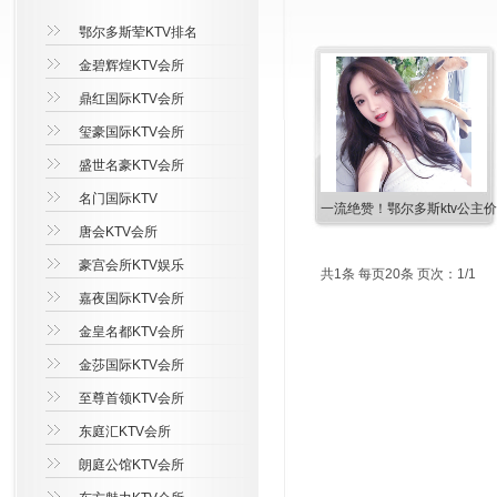
鄂尔多斯荤KTV排名
金碧辉煌KTV会所
鼎红国际KTV会所
玺豪国际KTV会所
盛世名豪KTV会所
名门国际KTV
一流绝赞！鄂尔多斯ktv公主
唐会KTV会所
豪宫会所KTV娱乐
共1条 每页20条 页次：1/1
嘉夜国际KTV会所
金皇名都KTV会所
金莎国际KTV会所
至尊首领KTV会所
东庭汇KTV会所
朗庭公馆KTV会所