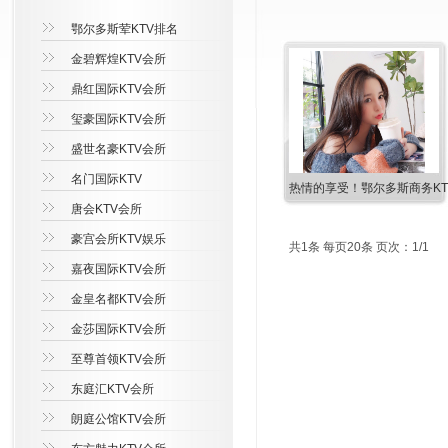
鄂尔多斯荤KTV排名
金碧辉煌KTV会所
鼎红国际KTV会所
玺豪国际KTV会所
盛世名豪KTV会所
名门国际KTV
热情的享受！鄂尔多斯商务KT
唐会KTV会所
豪宫会所KTV娱乐
共1条 每页20条 页次：1/1
嘉夜国际KTV会所
金皇名都KTV会所
金莎国际KTV会所
至尊首领KTV会所
东庭汇KTV会所
朗庭公馆KTV会所