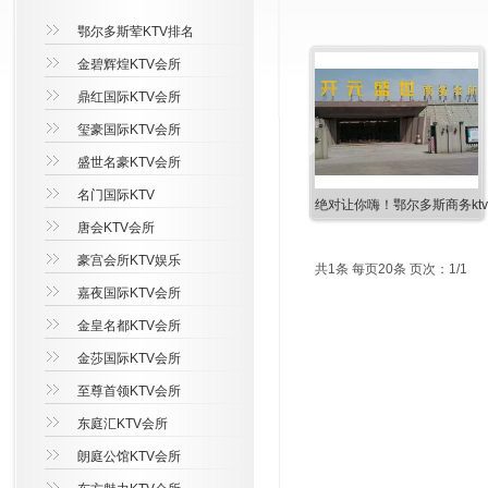
鄂尔多斯荤KTV排名
金碧辉煌KTV会所
鼎红国际KTV会所
玺豪国际KTV会所
盛世名豪KTV会所
名门国际KTV
绝对让你嗨！鄂尔多斯商务kt
唐会KTV会所
豪宫会所KTV娱乐
共1条 每页20条 页次：1/1
嘉夜国际KTV会所
金皇名都KTV会所
金莎国际KTV会所
至尊首领KTV会所
东庭汇KTV会所
朗庭公馆KTV会所