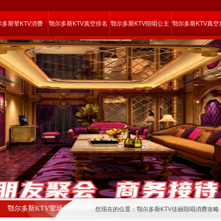
尔多斯荤KTV消费
鄂尔多斯KTV真空排名
鄂尔多斯KTV陪唱公主
鄂尔多斯KTV真空
鄂尔多斯KTV荤场消费明细
您现在的位置：
鄂尔多斯KTV佳丽陪唱消费攻略