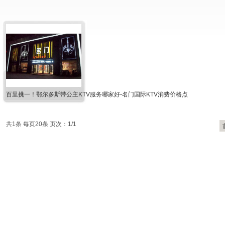
百里挑一！鄂尔多斯带公主KTV服务哪家好-名门国际KTV消费价格点
共1条 每页20条 页次：1/1