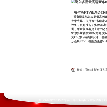
香蜜湖KTV夜总会口
香蜜湖是鄂尔多斯最高档豪
生意火爆，但是这一切都都离
设备，更是准备了多种游戏
训，秉承着顾客是上帝的态
鄂尔多斯香蜜湖ktv是鄂尔
为ktv进行装潢切设计，
乐会所KTV，香蜜湖是你不
标签：
鄂尔多斯有哪些高
鄂尔多斯荤的KTV夜总会
鄂尔多斯KTV荤场攻略
鄂
|
|
|