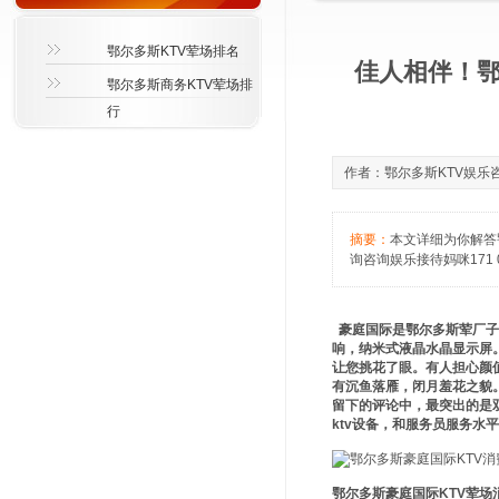
鄂尔多斯KTV荤场排名
佳人相伴！鄂
鄂尔多斯商务KTV荤场排
行
作者：鄂尔多斯KTV娱乐咨询萱
摘要：
本文详细为你解答
询咨询娱乐接待妈咪171 0
豪庭国际是鄂尔多斯荤厂子
响，纳米式液晶水晶显示屏
让您挑花了眼。有人担心颜
有沉鱼落雁，闭月羞花之貌
留下的评论中，最突出的是
ktv设备，和服务员服务水
鄂尔多斯豪庭国际KTV荤场